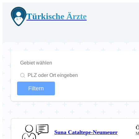
Türkische Ärzte
Gebiet
Gebiet
Geolocation
Filtern
Ö
Suna Cataltepe-Neumeuer
M