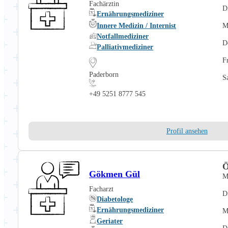
Fachärztin
D
Ernährungsmediziner
Innere Medizin / Internist
M
Notfallmediziner
D
Palliativmediziner
F
Paderborn
S
+49 5251 8777 545
Profil ansehen
Ö
Gökmen Gül
M
Facharzt
D
Diabetologe
Ernährungsmediziner
M
Geriater
D