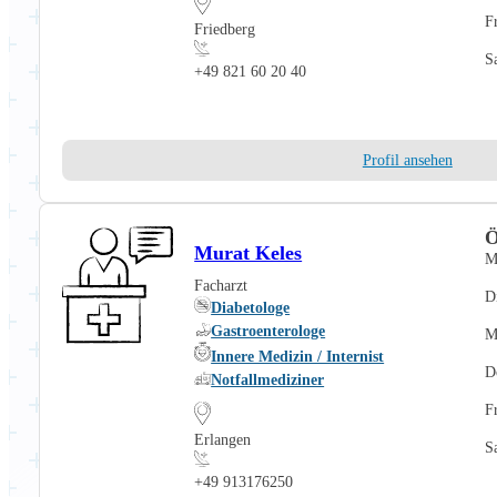
F
Friedberg
S
+49 821 60 20 40
Profil ansehen
Ö
Murat Keles
M
Facharzt
D
Diabetologe
Gastroenterologe
M
Innere Medizin / Internist
D
Notfallmediziner
F
Erlangen
S
+49 913176250