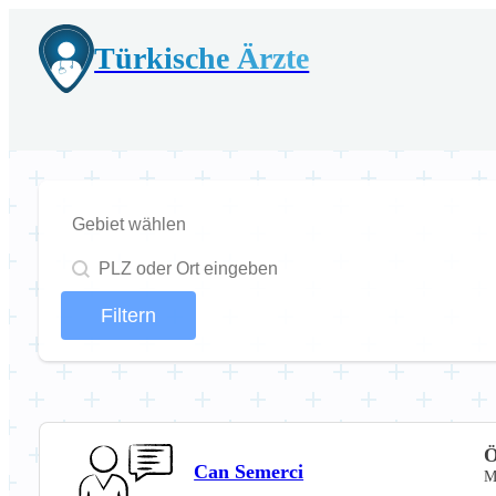
Türkische Ärzte
Gebiet
Gebiet
Geolocation
Filtern
Ö
Can Semerci
M