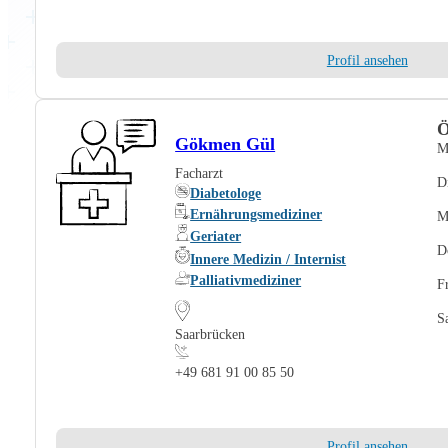
Profil ansehen
Ö
Gökmen Gül
M
Facharzt
D
Diabetologe
Ernährungsmediziner
M
Geriater
D
Innere Medizin / Internist
Palliativmediziner
F
S
Saarbrücken
+49 681 91 00 85 50
Profil ansehen