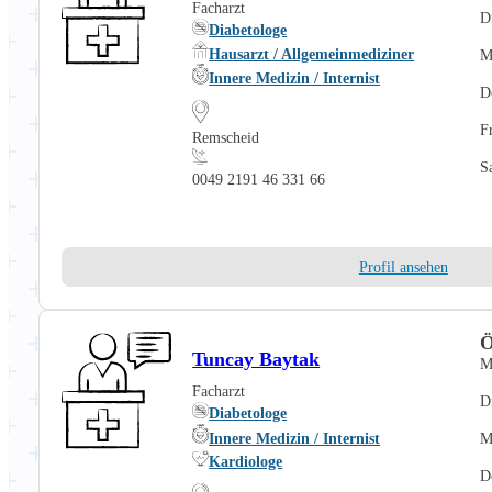
Facharzt
D
Diabetologe
Hausarzt / Allgemeinmediziner
M
Innere Medizin / Internist
D
F
Remscheid
S
0049 2191 46 331 66
Profil ansehen
Ö
Tuncay Baytak
M
Facharzt
D
Diabetologe
Innere Medizin / Internist
M
Kardiologe
D