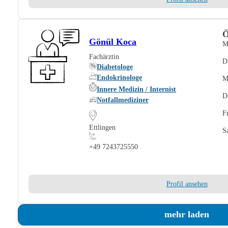
Ö
Gönül Koca
M
Fachärztin
D
Diabetologe
Endokrinologe
M
Innere Medizin / Internist
D
Notfallmediziner
F
Ettlingen
S
+49 7243725550
Profil ansehen
mehr laden