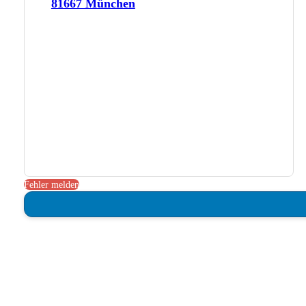
81667 München
Fehler melden